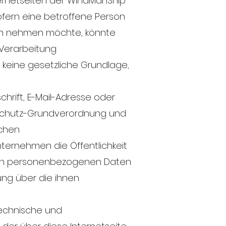
ternetseiten der WindManShip
fern eine betroffene Person
uch nehmen möchte, könnte
 Verarbeitung
keine gesetzliche Grundlage,
rift, E-Mail-Adresse oder
enschutz-Grundverordnung und
schen
ternehmen die Öffentlichkeit
ten personenbezogenen Daten
ung über die ihnen
technische und