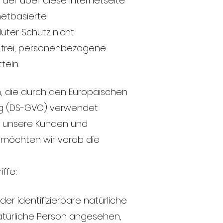
der über diese Internetseite
netbasierte
uter Schutz nicht
 frei, personenbezogene
teln.
, die durch den Europäischen
ng (DS-GVO) verwendet
ür unsere Kunden und
, möchten wir vorab die
ffe:
er identifizierbare natürliche
 natürliche Person angesehen,