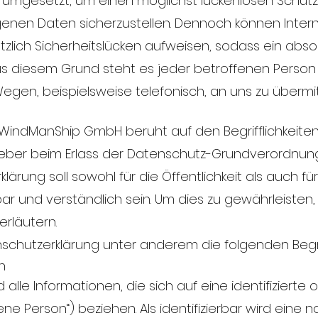
mgesetzt, um einen möglichst lückenlosen Schutz 
nen Daten sicherzustellen. Dennoch können Inter
ich Sicherheitslücken aufweisen, sodass ein absol
us diesem Grund steht es jeder betroffenen Person
gen, beispielsweise telefonisch, an uns zu übermit
WindManShip GmbH beruht auf den Begrifflichkeiten
geber beim Erlass der Datenschutz-Grundverordnu
ärung soll sowohl für die Öffentlichkeit als auch f
ar und verständlich sein. Um dies zu gewährleisten
erläutern.
schutzerklärung unter anderem die folgenden Begri
n
e Informationen, die sich auf eine identifizierte od
ne Person“) beziehen. Als identifizierbar wird eine